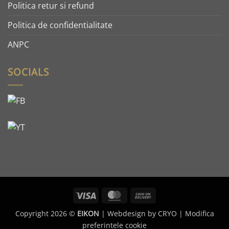
Politica retur si refund
Politica de confidentialitate
ANPC
SOCIALS
Visa
MasterCard
Cash
On
Copyright 2026 ©
EIKON
| Webdesign by
CRYO
|
Modifica
Delivery
preferintele cookie