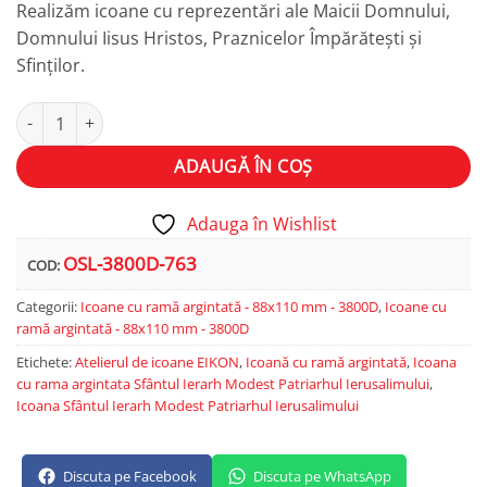
Realizăm icoane cu reprezentări ale Maicii Domnului,
Domnului Iisus Hristos, Praznicelor Împărătești și
Sfinților.
Cantitate Sfântul Ierarh Modest, Patriarhul Ierusalimului
Alternative:
ADAUGĂ ÎN COȘ
Adauga în Wishlist
OSL-3800D-763
COD:
Categorii:
Icoane cu ramă argintată - 88x110 mm - 3800D
,
Icoane cu
ramă argintată - 88x110 mm - 3800D
Etichete:
Atelierul de icoane EIKON
,
Icoană cu ramă argintată
,
Icoana
cu rama argintata Sfântul Ierarh Modest Patriarhul Ierusalimului
,
Icoana Sfântul Ierarh Modest Patriarhul Ierusalimului
Discuta pe Facebook
Discuta pe WhatsApp