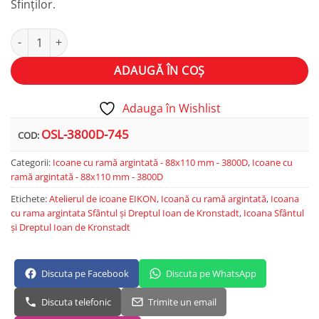
Sfinților.
Cantitate Sfântul și Dreptul Ioan de Kronstadt
Alternative:
ADAUGĂ ÎN COȘ
Adauga în Wishlist
OSL-3800D-745
COD:
Categorii:
Icoane cu ramă argintată - 88x110 mm - 3800D
,
Icoane cu
ramă argintată - 88x110 mm - 3800D
Etichete:
Atelierul de icoane EIKON
,
Icoană cu ramă argintată
,
Icoana
cu rama argintata Sfântul și Dreptul Ioan de Kronstadt
,
Icoana Sfântul
și Dreptul Ioan de Kronstadt
Discuta pe Facebook
Discuta pe WhatsApp
Discuta telefonic
Trimite un email