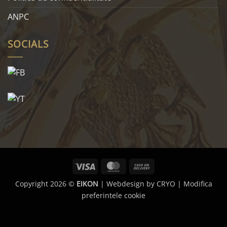
ANPC
SOCIALS
Visa
MasterCard
Cash
On
Copyright 2026 ©
EIKON
| Webdesign by
CRYO
|
Modifica
Delivery
preferintele cookie