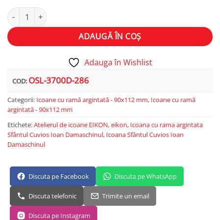
Cantitate Sfântul Cuvios Ioan Damaschinul
Alternative:
ADAUGĂ ÎN COȘ
Adauga în Wishlist
OSL-3700D-286
COD:
Categorii:
Icoane cu ramă argintată - 90x112 mm
,
Icoane cu ramă
argintată - 90x112 mm
Etichete:
Atelierul de icoane EIKON
,
eikon
,
Icoana cu rama argintata
Sfântul Cuvios Ioan Damaschinul
,
Icoana Sfântul Cuvios Ioan
Damaschinul
Discuta pe Facebook
Discuta pe WhatsApp
Discuta telefonic
Trimite un email
Discuta pe Instagram