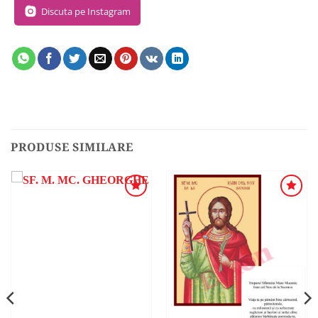
Discuta pe Instagram
PRODUSE SIMILARE
ADAUGA
ADAUGA
ÎN
ÎN
WISHLIST
WISHLIST