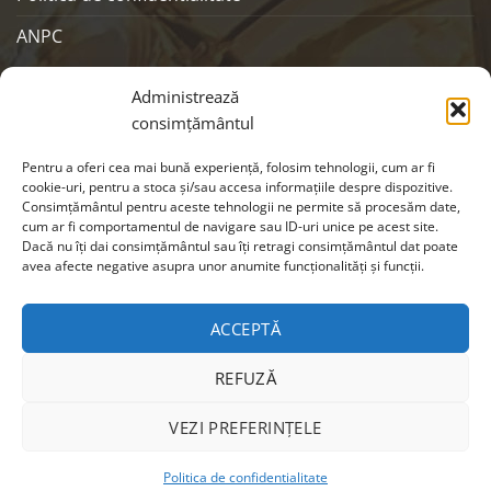
ANPC
SOCIALS
Administrează
consimțământul
Pentru a oferi cea mai bună experiență, folosim tehnologii, cum ar fi
cookie-uri, pentru a stoca și/sau accesa informațiile despre dispozitive.
Consimțământul pentru aceste tehnologii ne permite să procesăm date,
cum ar fi comportamentul de navigare sau ID-uri unice pe acest site.
Dacă nu îți dai consimțământul sau îți retragi consimțământul dat poate
avea afecte negative asupra unor anumite funcționalități și funcții.
ACCEPTĂ
Visa
MasterCard
Cash
REFUZĂ
On
Copyright 2026 ©
EIKON
| Webdesign by
CRYO
|
Modifica
Delivery
preferintele cookie
VEZI PREFERINȚELE
Politica de confidentialitate