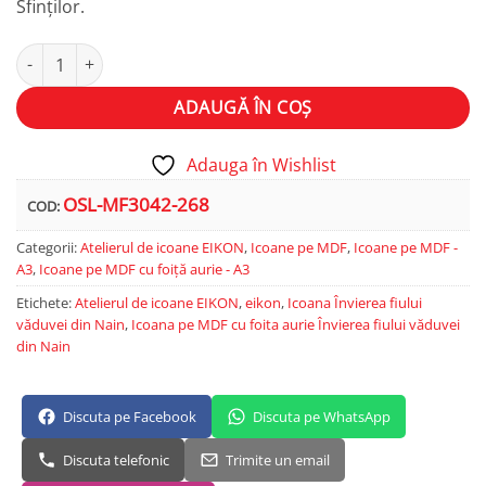
Sfinților.
Cantitate Învierea fiului văduvei din Nain
Alternative:
ADAUGĂ ÎN COȘ
Adauga în Wishlist
OSL-MF3042-268
COD:
Categorii:
Atelierul de icoane EIKON
,
Icoane pe MDF
,
Icoane pe MDF -
A3
,
Icoane pe MDF cu foiță aurie - A3
Etichete:
Atelierul de icoane EIKON
,
eikon
,
Icoana Învierea fiului
văduvei din Nain
,
Icoana pe MDF cu foita aurie Învierea fiului văduvei
din Nain
Discuta pe Facebook
Discuta pe WhatsApp
Discuta telefonic
Trimite un email