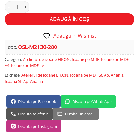
Cantitate Sf. Ap. Anania
Alternative:
ADAUGĂ ÎN COȘ
Adauga în Wishlist
OSL-M2130-280
COD:
Categorii:
Atelierul de icoane EIKON
,
Icoane pe MDF
,
Icoane pe MDF -
A4
,
Icoane pe MDF - A4
Etichete:
Atelierul de icoane EIKON
,
Icoana pe MDF Sf. Ap. Anania
,
Icoana Sf. Ap. Anania
Discuta pe Facebook
Discuta pe WhatsApp
Discuta telefonic
Trimite un email
Discuta pe Instagram