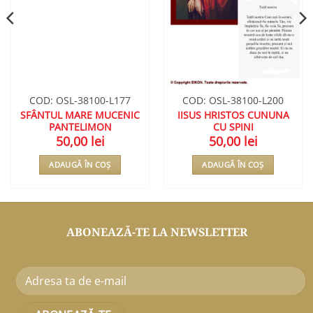
COD: OSL-38100-L177
COD: OSL-38100-L200
SFÂNTUL MARE MUCENIC
IISUS HRISTOS CUNUNA
PANTELIMON
CU SPINI
50,00
lei
50,00
lei
ADAUGĂ ÎN COȘ
ADAUGĂ ÎN COȘ
ABONEAZĂ-TE LA NEWSLETTER