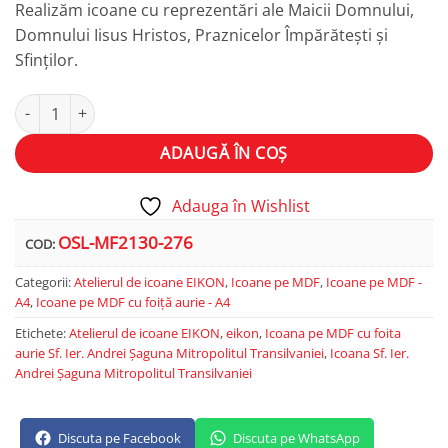
Realizăm icoane cu reprezentări ale Maicii Domnului,
Domnului Iisus Hristos, Praznicelor Împărătești și
Sfinților.
Cantitate Sf. Ier. Andrei Șaguna, Mitropolitul Transilvaniei
Alternative:
ADAUGĂ ÎN COȘ
Adauga în Wishlist
OSL-MF2130-276
COD:
Categorii:
Atelierul de icoane EIKON
,
Icoane pe MDF
,
Icoane pe MDF -
A4
,
Icoane pe MDF cu foiță aurie - A4
Etichete:
Atelierul de icoane EIKON
,
eikon
,
Icoana pe MDF cu foita
aurie Sf. Ier. Andrei Șaguna Mitropolitul Transilvaniei
,
Icoana Sf. Ier.
Andrei Șaguna Mitropolitul Transilvaniei
Discuta pe Facebook
Discuta pe WhatsApp