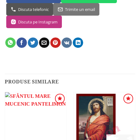
Discuta telefonic
Trimite un email
Discuta pe Instagram
PRODUSE SIMILARE
ADAUGA
ADAUGA
ÎN
ÎN
WISHLIST
WISHLIST