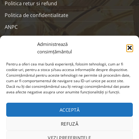
Politica retur si refund
Politica de confidentialitate
ANPC
SOCIALS
Administrează
consimțământul
Pentru a oferi cea mai bună experiență, folosim tehnologii, cum ar fi
cookie-uri, pentru a stoca și/sau accesa informațiile despre dispozitive.
Consimțământul pentru aceste tehnologii ne permite să procesăm date,
cum ar fi comportamentul de navigare sau ID-uri unice pe acest site.
Dacă nu îți dai consimțământul sau îți retragi consimțământul dat poate
avea afecte negative asupra unor anumite funcționalități și funcții.
ACCEPTĂ
Visa
MasterCard
Cash
REFUZĂ
On
Copyright 2026 ©
EIKON
| Webdesign by
CRYO
|
Modifica
Delivery
preferintele cookie
VEZI PREFERINȚELE