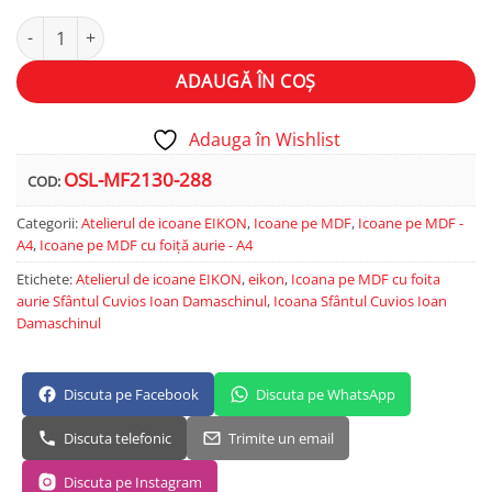
Cantitate Sfântul Cuvios Ioan Damaschinul
Alternative:
ADAUGĂ ÎN COȘ
Adauga în Wishlist
OSL-MF2130-288
COD:
Categorii:
Atelierul de icoane EIKON
,
Icoane pe MDF
,
Icoane pe MDF -
A4
,
Icoane pe MDF cu foiță aurie - A4
Etichete:
Atelierul de icoane EIKON
,
eikon
,
Icoana pe MDF cu foita
aurie Sfântul Cuvios Ioan Damaschinul
,
Icoana Sfântul Cuvios Ioan
Damaschinul
Discuta pe Facebook
Discuta pe WhatsApp
Discuta telefonic
Trimite un email
Discuta pe Instagram