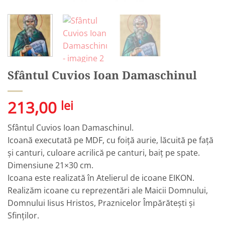
Sfântul Cuvios Ioan Damaschinul
213,00
lei
Sfântul Cuvios Ioan Damaschinul.
Icoană executată pe MDF, cu foiță aurie, lăcuită pe față
și canturi, culoare acrilică pe canturi, baiț pe spate.
Dimensiune 21×30 cm.
Icoana este realizată în Atelierul de icoane EIKON.
Realizăm icoane cu reprezentări ale Maicii Domnului,
Domnului Iisus Hristos, Praznicelor Împărătești și
Sfinților.