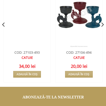
WISHLIST
WISHLIST
COD: 27103-493
COD: 27104-494
CATUIE
CATUIE
34,00
lei
20,00
lei
ADAUGĂ ÎN COȘ
ADAUGĂ ÎN COȘ
ABONEAZĂ-TE LA NEWSLETTER