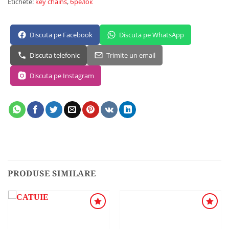
Etichete:
key chains
,
брелок
Discuta pe Facebook
Discuta pe WhatsApp
Discuta telefonic
Trimite un email
Discuta pe Instagram
PRODUSE SIMILARE
ADAUGA
ADAUGA
ÎN
ÎN