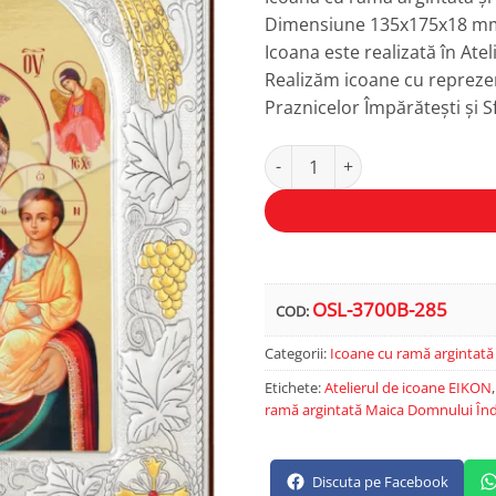
Dimensiune 135x175x18 m
Icoana este realizată în Ate
Realizăm icoane cu reprezen
Praznicelor Împărătești și Sf
Cantitate Maica Domnului Înd
Alternative:
OSL-3700B-285
COD:
Categorii:
Icoane cu ramă argintat
Etichete:
Atelierul de icoane EIKON
ramă argintată Maica Domnului Î
Discuta pe Facebook