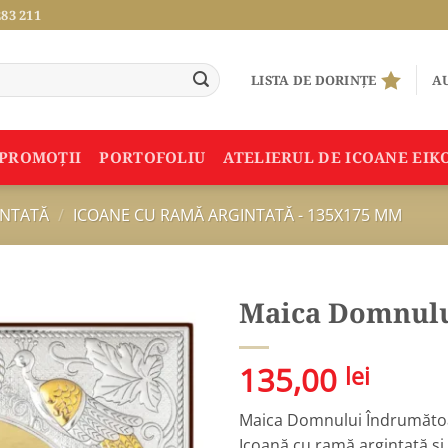
283 211
LISTA DE DORINȚE
AU
PROMOŢII
PORTOFOLIU
ATELIERUL DE ICOANE EIK
INTATĂ
/
ICOANE CU RAMĂ ARGINTATĂ - 135X175 MM
Maica Domnulu
Adauga
135,00
lei
în
Wishlist
Maica Domnului Îndrumăto
Icoană cu ramă argintată și p