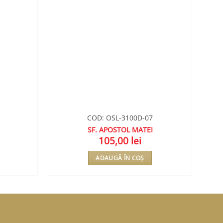
COD: OSL-3100D-07
SF. APOSTOL MATEI
MA
105,00
lei
ADAUGĂ ÎN COȘ