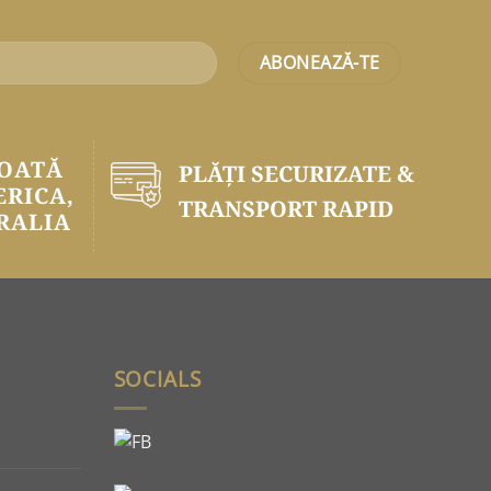
TOATĂ
PLĂŢI SECURIZATE &
ERICA,
TRANSPORT RAPID
RALIA
SOCIALS