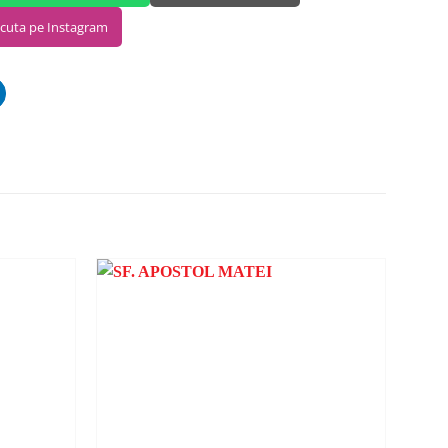
scuta pe Instagram
ADAUGA
ADAUGA
ÎN
ÎN
WISHLIST
WISHLIST