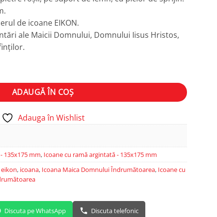
m.
lierul de icoane EIKON.
tări ale Maicii Domnului, Domnului Iisus Hristos,
inților.
rumătoarea
ADAUGĂ ÎN COȘ
Adauga în Wishlist
ă - 135x175 mm
,
Icoane cu ramă argintată - 135x175 mm
,
eikon
,
icoana
,
Icoana Maica Domnului Îndrumătoarea
,
Icoane cu
ndrumătoarea
Discuta pe WhatsApp
Discuta telefonic