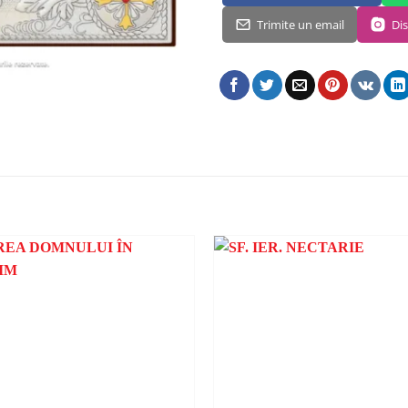
Trimite un email
Di
ADAUGA
ÎN
WISHLIST