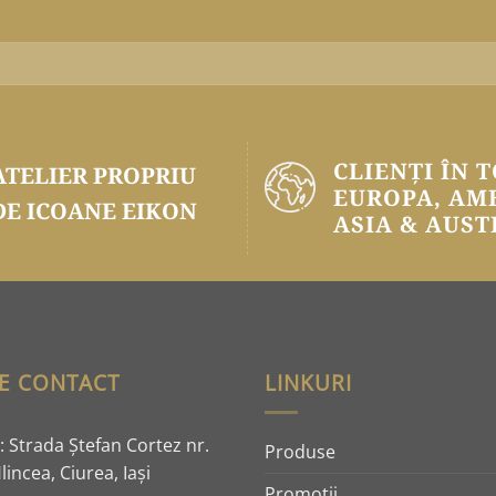
CLIENȚI ÎN 
ATELIER PROPRIU
EUROPA, AM
DE ICOANE EIKON
ASIA & AUST
E CONTACT
LINKURI
 Strada Ştefan Cortez nr.
Produse
lincea, Ciurea, Iaşi
Promoţii