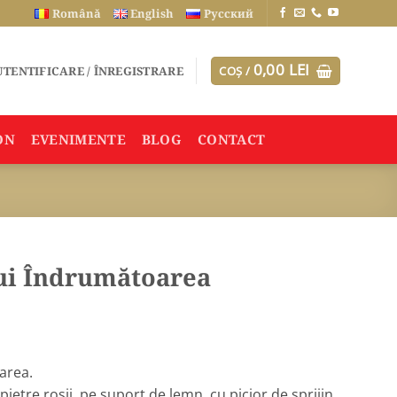
Română
English
Русский
0,00
LEI
TENTIFICARE / ÎNREGISTRARE
COȘ /
ON
EVENIMENTE
BLOG
CONTACT
i Îndrumătoarea
area.
ietre roșii, pe suport de lemn, cu picior de sprijin.